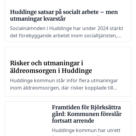
Huddinge satsar på socialt arbete – men
utmaningar kvarstår
Socialnämnden i Huddinge har under 2024 stärkt
det förebyggande arbetet inom socialtjänsten,
med fokus på att minska rekryteringen till
kriminella nätverk och öka stödet till utsatta
grupper.
Risker och utmaningar i
äldreomsorgen i Huddinge
Huddinge kommun står inför flera utmaningar
inom äldreomsorgen, där risker kopplade till
personalbrist, brister i läkemedelshantering och
undernäring pekas ut.
Framtiden för Björksättra
gård: Kommunen föreslår
fortsatt arrende
Huddinge kommun har utrett