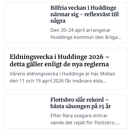
Bilfria veckan i Huddinge
närmar sig - reflexväst till
några
Den 20–24 april arrangerar
Huddinge kommun den årliga
bilfria veckan. Initiativet syftar
till att få fler barn,
Eldningsvecka i Huddinge 2026 –
vårdnadshavare och
detta gäller enligt de nya reglerna
skolpersonal att gå eller cykla
till skolan.
Vårens eldningsvecka i Huddinge är här. Mellan
den 11 och 19 april 2026 får invånare elda
trädgårdsavfall på sina egna tomter – men sedan
2025 gäller nya nationella regler.
Flottsbro slår rekord –
bästa säsongen på 15 år
Efter flera svagare vintrar
vände det rejält för Flottsbro.
Den gångna säsongen blev den