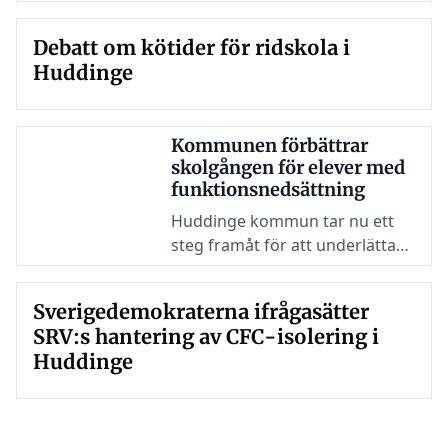
ungdomar feriepraktik, vilket
var det högsta antalet hittills.
Debatt om kötider för ridskola i
Trots detta tackade 310
Huddinge
ungdomar nej eller uteblev från
sin praktikplats.
Kommunen förbättrar
skolgången för elever med
funktionsnedsättning
Huddinge kommun tar nu ett
steg framåt för att underlätta
skolgången för elever med
funktionsnedsättning.
Sverigedemokraterna ifrågasätter
SRV:s hantering av CFC-isolering i
Huddinge