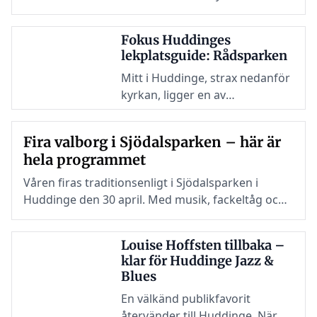
kommunen nu att kräva vissa
Printzparken kombinerar naturlek, klättring och
bygglovsavgifter i förskott.
mötesplatser i en miljö inspirerad av områdets
Fokus Huddinges
ekar.
lekplatsguide: Rådsparken
Mitt i Huddinge, strax nedanför
kyrkan, ligger en av
kommunens mest uppskattade
mötesplatser för barnfamiljer. I
Fira valborg i Sjödalsparken – här är
Rådsparken väntar både lek,
hela programmet
djur och rörelse – på samma
plats.
Våren firas traditionsenligt i Sjödalsparken i
Huddinge den 30 april. Med musik, fackeltåg och
brasa väntas många samlas – ett uppskattat
firande som för samman generationer.
Louise Hoffsten tillbaka –
klar för Huddinge Jazz &
Blues
En välkänd publikfavorit
återvänder till Huddinge. När