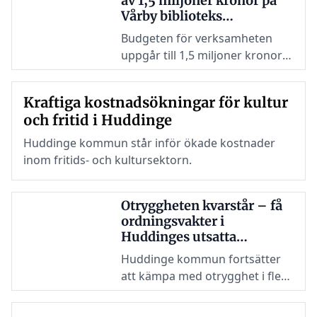
av 1,5 miljoner kronor på
Vårby biblioteks
konstverksamhet
Budgeten för verksamheten
uppgår till 1,5 miljoner kronor
för 2024, men frågetecken
kvarstår kring dess effektivitet
Kraftiga kostnadsökningar för kultur
och prioriteringar.
och fritid i Huddinge
Huddinge kommun står inför ökade kostnader
inom fritids- och kultursektorn.
Otryggheten kvarstår – få
ordningsvakter i
Huddinges utsatta
områden
Huddinge kommun fortsätter
att kämpa med otrygghet i flera
områden, inklusive
Flemingsberg, Skogås,