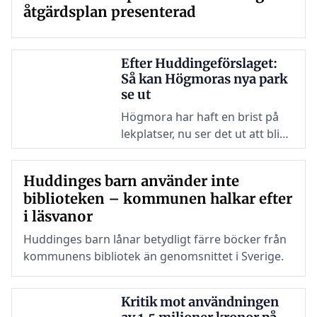
åtgärdsplan presenterad
Efter Huddingeförslaget:
Så kan Högmoras nya park
se ut
Högmora har haft en brist på
lekplatser, nu ser det ut att bli
ändring på det. Arbetet med en
ny park med lekplats är i gång
Huddinges barn använder inte
och bygget förväntas påbörjas
biblioteken – kommunen halkar efter
under 2025.
i läsvanor
Huddinges barn lånar betydligt färre böcker från
kommunens bibliotek än genomsnittet i Sverige.
Kritik mot användningen