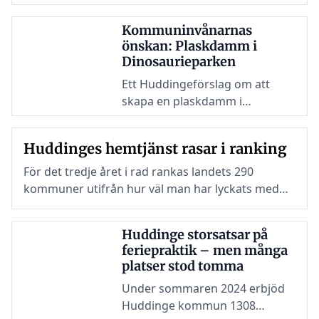
Kommuninvånarnas
önskan: Plaskdamm i
Dinosaurieparken
Ett Huddingeförslag om att
skapa en plaskdamm i
Dinosaurieparken i Segeltorp
har fått stort stöd från
Huddinges hemtjänst rasar i ranking
invånarna och är nu aktuellt för
behandling i kommunens
För det tredje året i rad rankas landets 290
nämnder.
kommuner utifrån hur väl man har lyckats med
sitt kvalitetsarbete inom hemtjänsten. I årets
mätning går Huddinge från plats 14 till plats 78,
Huddinge storsatsar på
ett tapp på 64 placeringar.
feriepraktik – men många
platser stod tomma
Under sommaren 2024 erbjöd
Huddinge kommun 1308