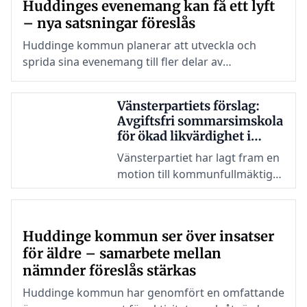
Huddinges evenemang kan få ett lyft
sex mål har uppnåtts i hög
– nya satsningar föreslås
grad, medan två mål
uppnåddes delvis. Budgeten på
Huddinge kommun planerar att utveckla och
818 miljoner kronor har hållits
sprida sina evenemang till fler delar av
med en positiv avvikelse på 6
kommunen. En nyligen genomförd
miljoner kronor.
medborgarundersökning visar att invånarna
Vänsterpartiets förslag:
uppskattar de kommunala arrangemangen, men
Avgiftsfri sommarsimskola
att det finns förbättringspotential när det gäller
för ökad likvärdighet i
variation och geografisk spridning i utbudet.
Huddinge
Vänsterpartiet har lagt fram en
motion till kommunfullmäktige
som föreslår att Huddinge
kommun inför avgiftsfri
simundervisning under
Huddinge kommun ser över insatser
sommaren. Partiet menar att
för äldre – samarbete mellan
förslaget skulle bidra till att öka
nämnder föreslås stärkas
simkunnigheten bland barn och
ungdomar, samtidigt som det
Huddinge kommun har genomfört en omfattande
minskar skillnader kopplade till