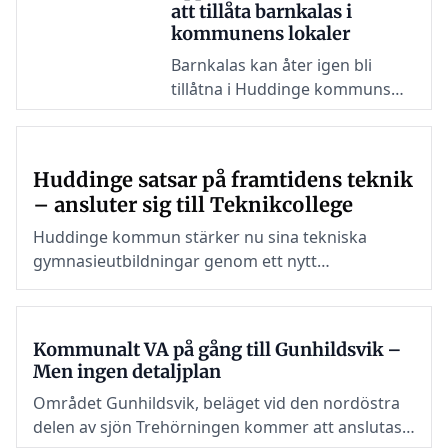
att tillåta barnkalas i
kommunens lokaler
Barnkalas kan åter igen bli
tillåtna i Huddinge kommuns
lokaler, detta efter att
oppositionen gått fram med ett
förslag om att möjliggöra för
Huddinge satsar på framtidens teknik
lokaluthyrning till
– ansluter sig till Teknikcollege
privatpersoner samt tillåta
förtäring av mat- och dryck i
Huddinge kommun stärker nu sina tekniska
lokalerna.
gymnasieutbildningar genom ett nytt
samverkansavtal med Teknikcollege.
Kommunalt VA på gång till Gunhildsvik –
Men ingen detaljplan
Området Gunhildsvik, beläget vid den nordöstra
delen av sjön Trehörningen kommer att anslutas