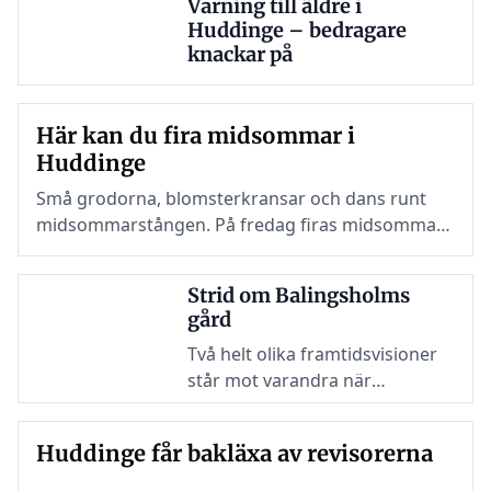
Varning till äldre i
Huddinge – bedragare
knackar på
Här kan du fira midsommar i
Huddinge
Små grodorna, blomsterkransar och dans runt
midsommarstången. På fredag firas midsommar
runt om i Huddinge – och det finns flera platser
för den som vill ta del av traditionerna.
Strid om Balingsholms
gård
Två helt olika framtidsvisioner
står mot varandra när
Huddinge ska utse ny
arrendator för Balingsholms
Huddinge får bakläxa av revisorerna
gård. Ågesta gårds lantbruk
eller Naturgruppens