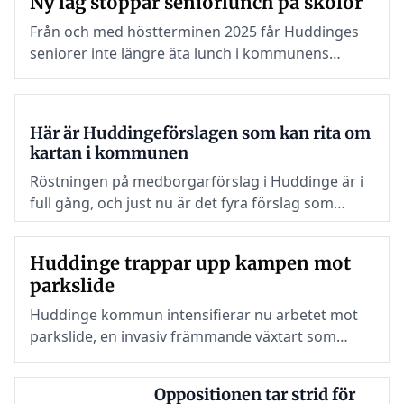
Ny lag stoppar seniorlunch på skolor
fritidsgårdar.
Från och med höstterminen 2025 får Huddinges
seniorer inte längre äta lunch i kommunens
skolrestauranger.
Här är Huddingeförslagen som kan rita om
kartan i kommunen
Röstningen på medborgarförslag i Huddinge är i
full gång, och just nu är det fyra förslag som
lockar flest röster. Om de får tillräckligt stöd kan
de hamna på kommunfullmäktiges bord.
Huddinge trappar upp kampen mot
parkslide
Huddinge kommun intensifierar nu arbetet mot
parkslide, en invasiv främmande växtart som
sprider sig snabbt och hotar den biologiska
mångfalden.
Oppositionen tar strid för