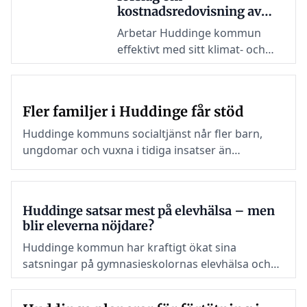
kostnadsredovisning av
klimatåtgärder
Arbetar Huddinge kommun
effektivt med sitt klimat- och
miljöarbete? Den frågan
kommer invånare inte kunna få
svar på efter att Mittenstyret
Fler familjer i Huddinge får stöd
sagt nej till
kostnadsredovisning av
Huddinge kommuns socialtjänst når fler barn,
klimatåtgärder.
ungdomar och vuxna i tidiga insatser än
någonsin.
Huddinge satsar mest på elevhälsa – men
blir eleverna nöjdare?
Huddinge kommun har kraftigt ökat sina
satsningar på gymnasieskolornas elevhälsa och
har nu en av de högsta kostnaderna i länet. Men
innebär mer pengar bättre stöd?