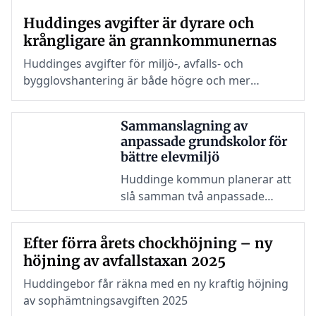
Huddinge centrum och Vårby.
Huddinges avgifter är dyrare och
krångligare än grannkommunernas
Huddinges avgifter för miljö-, avfalls- och
bygglovshantering är både högre och mer
komplicerade än i andra Södertörnskommuner.
Skillnaderna påverkar både företagare och
Sammanslagning av
privatpersoner, och väcker frågor om rättvisa och
anpassade grundskolor för
effektivitet.
bättre elevmiljö
Huddinge kommun planerar att
slå samman två anpassade
grundskolor i Östra
rektorsområdet.
Efter förra årets chockhöjning – ny
höjning av avfallstaxan 2025
Huddingebor får räkna med en ny kraftig höjning
av sophämtningsavgiften 2025