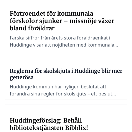
till kommunalt vatten och avlopp. Men Stockholm
Vatten och Huddinge kommun är inte överens om
Förtroendet för kommunala
området ska planläggas.
förskolor sjunker – missnöje växer
bland föräldrar
Färska siffror från årets stora föräldraenkät i
Huddinge visar att nöjdheten med kommunala
förskolor minskar markant.
Reglerna för skolskjuts i Huddinge blir mer
generösa
Huddinge kommun har nyligen beslutat att
förändra sina regler för skolskjuts – ett beslut
som innebär en viktig förbättring för barn med
funktionsvariationer och deras familjer.
Huddingeförslag: Behåll
bibliotekstjänsten Bibblix!