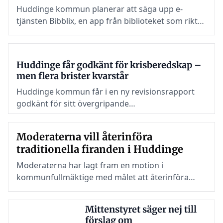
Huddinge kommun planerar att säga upp e-
tjänsten Bibblix, en app från biblioteket som riktar
sig till barn 6-12 år och som är tänkt att inspirera
till läsning på fritiden.
Huddinge får godkänt för krisberedskap –
men flera brister kvarstår
Huddinge kommun får i en ny revisionsrapport
godkänt för sitt övergripande
krisberedskapsarbete – men flera delar behöver
stärkas
Moderaterna vill återinföra
traditionella firanden i Huddinge
Moderaterna har lagt fram en motion i
kommunfullmäktige med målet att återinföra
Valborgs- och midsommarfiranden i
Sjödalsparken och Rådsparken.
Mittenstyret säger nej till
förslag om