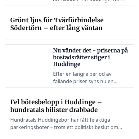
årets upplaga av Huddinge Jazz
& Blues går av stapeln står
Grönt ljus för Tvärförbindelse
Louise Hoffsten återigen på
Södertörn – efter lång väntan
scen!
Nu vänder det - priserna på
bostadsrätter stiger i
Huddinge
Efter en längre period av
fallande priser syns nu en
vändning på
bostadsmarknaden i Huddinge.
Fel bötesbelopp i Huddinge –
Nya siffror visar att priserna på
hundratals bilister drabbade
bostadsrätter nu ökar.
Hundratals Huddingebor har fått felaktiga
parkeringsböter – trots ett politiskt beslut om
sänkta avgifter vid årsskiftet.