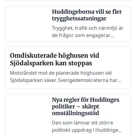
besöksverksamhet.
Huddingeborna vill se fler
trygghetssatsningar
Trygghet, trafik och närmiljö är
de frågor som engagerar
Huddingeborna mest. Det visar
kommunens sammanställning
Omdiskuterade höghusen vid
av årets Huddingeförslag.
Sjödalsparken kan stoppas
Motståndet mot de planerade höghusen vid
Sjödalsparken växer. Sverigedemokraterna har
krävt att detaljplanen stoppas nu ansluter även
Kristdemokraterna till kritiken.
Nya regler för Huddinges
politiker – skärpt
omställningsstöd
Den som lämnar ett större
politiskt uppdrag i Huddinge