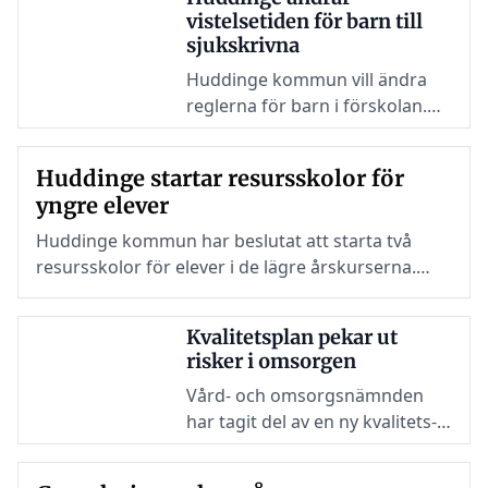
vistelsetiden för barn till
sjukskrivna
Huddinge kommun vill ändra
reglerna för barn i förskolan.
Ett nytt förslag innebär att barn
ska få behålla sin ordinarie
Huddinge startar resursskolor för
vistelsetid även vid längre
yngre elever
sjukskrivningar.
Huddinge kommun har beslutat att starta två
resursskolor för elever i de lägre årskurserna.
Satsningen riktar sig till barn från förskoleklass till
årskurs 3 med behov av särskilt stöd.
Kvalitetsplan pekar ut
risker i omsorgen
Vård- och omsorgsnämnden
har tagit del av en ny kvalitets-
och patientsäkerhetsplan för
2026 som rör insatser för