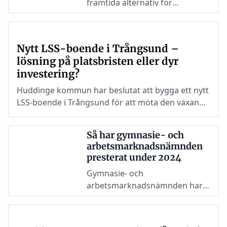
framtida alternativ för
Björksättra gård och landat i en
rekommendation att återgå till
att arrendera ut gården.
Nytt LSS-boende i Trångsund –
Beslutet innebär att gården kan
lösning på platsbristen eller dyr
fortsätta som jordbruk och
investering?
samtidigt bli ett mindre
besöksmål för allmänheten.
Huddinge kommun har beslutat att bygga ett nytt
LSS-boende i Trångsund för att möta den växande
efterfrågan på platser. Med en budget på 54,3
miljoner kronor ska det nya boendet stå klart
Så har gymnasie- och
2027. Men satsningen har både för- och nackdelar.
arbetsmarknadsnämnden
presterat under 2024
Gymnasie- och
arbetsmarknadsnämnden har i
stort sett uppfyllt sina mål inom
social-, ekologisk- och
ekonomisk hållbarhet. Fyra av