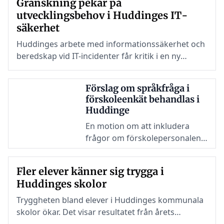
Granskning pekar på
personer med
utvecklingsbehov i Huddinges IT-
funktionsnedsättning.
säkerhet
Huddinges arbete med informationssäkerhet och
beredskap vid IT-incidenter får kritik i en ny
revisionsgranskning.
Förslag om språkfråga i
förskoleenkät behandlas i
Huddinge
En motion om att inkludera
frågor om förskolepersonalens
svenskkunskaper i Huddinges
årliga förskoleundersökning är
Fler elever känner sig trygga i
nu uppe för politisk behandling
Huddinges skolor
i kommunen.
Tryggheten bland elever i Huddinges kommunala
skolor ökar. Det visar resultatet från årets