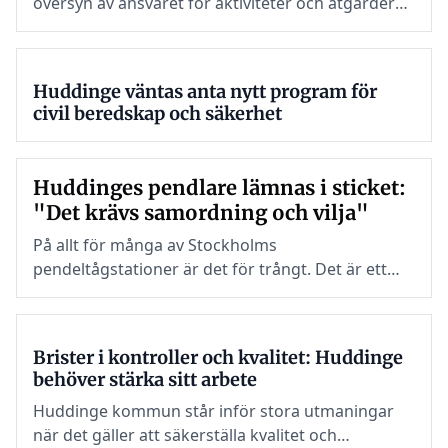
översyn av ansvaret för aktiviteter och åtgärder
socioekonomisk bakgrund.
som syftar till att främja de äldre invånarnas hälsa
och välbefinnande. Med en förväntad ökning av
antalet äldre med 53 procent fram till 2030 står
Huddinge väntas anta nytt program för
kommunen inför nya utmaningar.
civil beredskap och säkerhet
Huddinges pendlare lämnas i sticket:
"Det krävs samordning och vilja"
På allt för många av Stockholms
pendeltågstationer är det för trångt. Det är ett
problem som går att lösa, men där viljan från
region och kommuner saknas.
Brister i kontroller och kvalitet: Huddinge
behöver stärka sitt arbete
Huddinge kommun står inför stora utmaningar
när det gäller att säkerställa kvalitet och