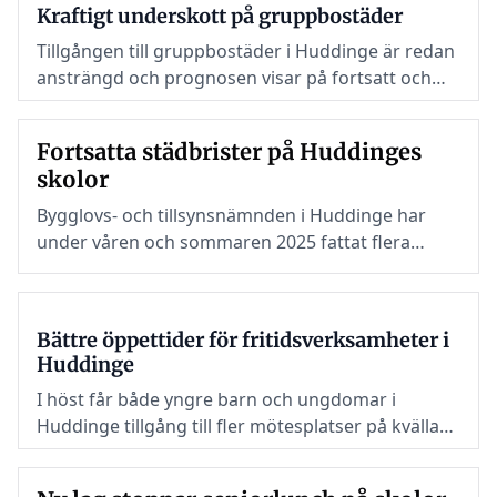
Kraftigt underskott på gruppbostäder
Tillgången till gruppbostäder i Huddinge är redan
ansträngd och prognosen visar på fortsatt och
ökande underskott. Fram till 2033 behövs minst
65 nya platser – men planeringen släpar efter.
Fortsatta städbrister på Huddinges
skolor
Bygglovs- och tillsynsnämnden i Huddinge har
under våren och sommaren 2025 fattat flera
beslut som rör skolmiljön i kommunens
grundskolor. Tillsynsbesök har visat på
omfattande brister i städningen
Bättre öppettider för fritidsverksamheter i
Huddinge
I höst får både yngre barn och ungdomar i
Huddinge tillgång till fler mötesplatser på kvällar
och helger. Kommunen utökar öppettiderna för
satsningen Meningsfull fritid och för tre av sina