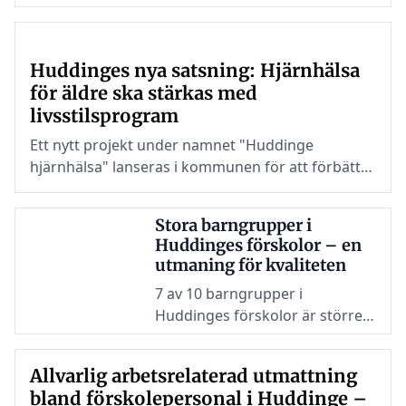
effektivitet i sina verksamheter.
Huddinges nya satsning: Hjärnhälsa
för äldre ska stärkas med
livsstilsprogram
Ett nytt projekt under namnet "Huddinge
hjärnhälsa" lanseras i kommunen för att förbättra
hjärnhälsan hos seniorer.
Stora barngrupper i
Huddinges förskolor – en
utmaning för kvaliteten
7 av 10 barngrupper i
Huddinges förskolor är större
än Skolverkets
rekommendationer, vilket
Allvarlig arbetsrelaterad utmattning
påverkar både barns trygghet
bland förskolepersonal i Huddinge –
och kvaliteten på utbildningen.