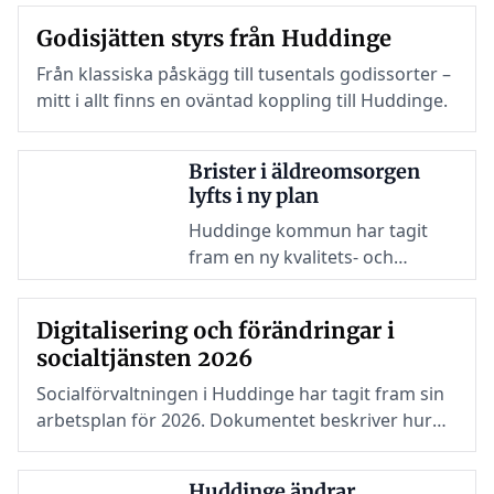
bästa på över 15 år – och nu
Godisjätten styrs från Huddinge
lyfts nya förslag för att utveckla
anläggningen vidare.
Från klassiska påskägg till tusentals godissorter –
mitt i allt finns en oväntad koppling till Huddinge.
Brister i äldreomsorgen
lyfts i ny plan
Huddinge kommun har tagit
fram en ny kvalitets- och
patientsäkerhetsplan för
äldreomsorgen inför 2026. I
Digitalisering och förändringar i
planen lyfts flera konkreta
socialtjänsten 2026
brister och risker som
verksamheten behöver hantera.
Socialförvaltningen i Huddinge har tagit fram sin
arbetsplan för 2026. Dokumentet beskriver hur
kommunen ska genomföra beslutade mål inom
vård, omsorg och socialt arbete under året.
Huddinge ändrar