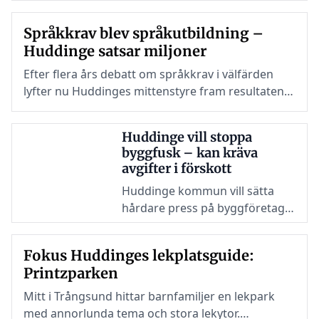
kan få svårare att behålla sitt
omställningsstöd samtidigt
Språkkrav blev språkutbildning –
som pensionsavsättningarna
Huddinge satsar miljoner
höjs. Nu föreslås kommunen
anta SKR:s nya regelverk för
Efter flera års debatt om språkkrav i välfärden
förtroendevalda från nästa
lyfter nu Huddinges mittenstyre fram resultaten
mandatperiod.
av kommunens stora språksatsning inom vård
och omsorg.
Huddinge vill stoppa
byggfusk – kan kräva
avgifter i förskott
Huddinge kommun vill sätta
hårdare press på byggföretag
som missköter sina betalningar
och lämnar skulder efter sig.
Fokus Huddinges lekplatsguide:
Efter att två byggbolag gått i
Printzparken
konkurs och lämnat kommunen
med obetalda avgifter på
Mitt i Trångsund hittar barnfamiljer en lekpark
miljonbelopp planerar
med annorlunda tema och stora lekytor.