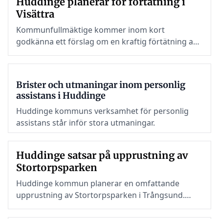
Huddinge planerar för förtätning i
Visättra
Kommunfullmäktige kommer inom kort
godkänna ett förslag om en kraftig förtätning av
Visättra i kommundelen Flemingsberg då 6 000
invånare ska bli 12 000. SD var det enda partiet
som motsatte sig förslaget i kommunstyrelsen.
Brister och utmaningar inom personlig
assistans i Huddinge
Huddinge kommuns verksamhet för personlig
assistans står inför stora utmaningar.
Huddinge satsar på upprustning av
Stortorpsparken
Huddinge kommun planerar en omfattande
upprustning av Stortorpsparken i Trångsund.
Målet är att skapa en mer attraktiv och trygg
närpark.