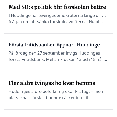
hemtjänsten och i stället införa
Med SD:s politik blir förskolan bättre
en ny modell enligt lagen om
offentlig upphandling (LOU).
I Huddinge har Sverigedemokraterna länge drivit
frågan om att sänka förskoleavgifterna. Nu blir
det verklighet, men mer finns att göra för att
stärka förskolans attraktivitet och kvalitet.
Första fritidsbanken öppnar i Huddinge
På lördag den 27 september invigs Huddinges
första Fritidsbank. Mellan klockan 13 och 15 hålls
ceremonin i Flemingshallen, där besökarna kan ta
del av tal, bandklippning, en rundtur och olika
prova-på-aktiviteter.
Fler äldre tvingas bo kvar hemma
Huddinges äldre befolkning ökar kraftigt – men
platserna i särskilt boende räcker inte till.