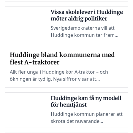
elevenkät, där tryggheten har förbättrats i
samtliga årskurser – från förskoleklass till årskurs
Vissa skolelever i Huddinge
9.
möter aldrig politiker
Sverigedemokraterna vill att
Huddinge kommun tar fram
tydligare riktlinjer så att fler
gymnasie- och grundskolor
Huddinge bland kommunerna med
bjuder in politiker inför val.
flest A-traktorer
Allt fler unga i Huddinge kör A-traktor – och
ökningen är tydlig. Nya siffror visar att
kommunen nu tillhör de områden i Stockholms
län där antalet A-traktorer växer mest.
Huddinge kan få ny modell
för hemtjänst
Huddinge kommun planerar att
skrota det nuvarande
valfrihetssystemet (LOV) inom