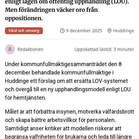
enligt lagen om offentlig upphandling (LOU).
Men förändringen väcker oro från
oppositionen.
9 december 2025
Huddinge
Vård och omsorg
Redaktionen
Uppskattad lästid:
3
minuter
Under kommunfullmäktigesammanträdet den 8
december behandlade kommunfullmäktige i
Huddinge ett förslag om att ersätta LOV-systemet
och övergå till en ny upphandlingsmodell enligt LOU
för hemtjänsten.
Målet är att förbättra insynen, motverka välfärdsbrott
och skapa bättre arbetsvillkor för personalen.
Samtidigt anser kritiker att modellen riskerar att
begränsa valfriheten för brukarna och leda till längre