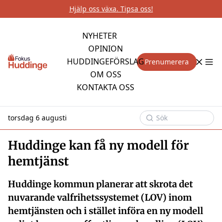
Hjälp oss växa. Tipsa oss!
NYHETER
OPINION
HUDDINGEFÖRSLAG
Prenumerera
OM OSS
KONTAKTA OSS
torsdag 6 augusti
Huddinge kan få ny modell för
hemtjänst
Huddinge kommun planerar att skrota det
nuvarande valfrihetssystemet (LOV) inom
hemtjänsten och i stället införa en ny modell