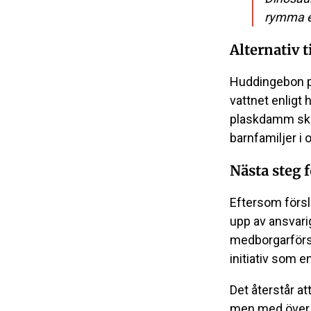
rymma 
Alternativ t
Huddingebon pe
vattnet enligt 
plaskdamm skul
barnfamiljer i 
Nästa steg f
Eftersom försl
upp av ansvari
medborgarförs
initiativ som e
Det återstår at
men med över 20