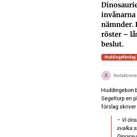
Dinosaurie
invånarna 
nämnder. F
röster – lå
beslut.
Huddingeförslag
Redaktione
Huddingebon be
Segeltorp en p
förslag skriver
– Vi öns
svalka s
Dinosaur