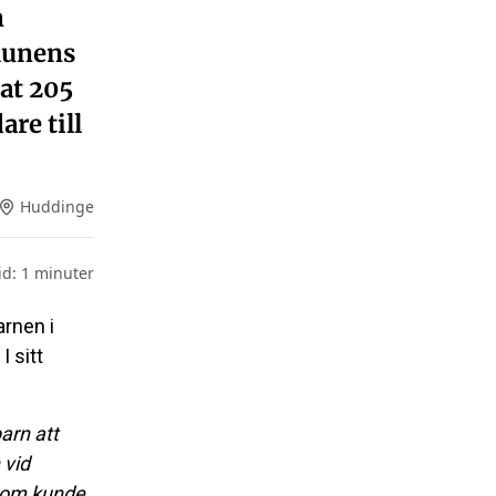
n
munens
at 205
are till
Huddinge
id:
1
minuter
rnen i
 sitt
arn att
 vid
 som kunde