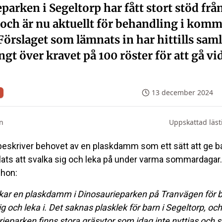
parken i Segeltorp har fått stort stöd frå
och är nu aktuellt för behandling i kom
örslaget som lämnats in har hittills saml
ngt över kravet på 100 röster för att gå vid
13 december 2024
n
Uppskattad läst
skriver behovet av en plaskdamm som ett sätt att ge ba
lats att svalka sig och leka på under varma sommardagar. I
 hon:
kar en plaskdamm i Dinosaurieparken på Tranvägen för b
ig och leka i. Det saknas plasklek för barn i Segeltorp, och
ieparken finns stora gräsytor som idag inte nyttjas och