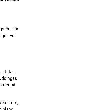
gsjön, där
lger. En
 att tas
Huddinges
öster på
plaskdamm,
öd bland