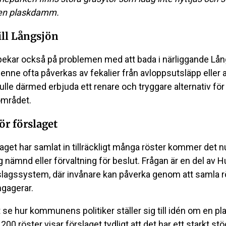
en plaskdamm.
ill Långsjön
kar också på problemen med att bada i närliggande Lån
henne ofta påverkas av fekalier från avloppsutsläpp eller a
le därmed erbjuda ett renare och tryggare alternativ för
området.
ör förslaget
aget har samlat in tillräckligt många röster kommer det nu
g nämnd eller förvaltning för beslut. Frågan är en del av 
lagssystem, där invånare kan påverka genom att samla r
ngagerar.
t se hur kommunens politiker ställer sig till idén om en 
0 röster visar förslaget tydligt att det har ett starkt st