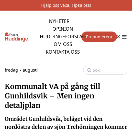
Hjälp oss växa. Tipsa oss!
NYHETER
OPINION
HUDDINGEFÖRSLAG
Prenumerera
OM OSS
KONTAKTA OSS
fredag 7 augusti
Kommunalt VA på gång till
Gunhildsvik – Men ingen
detaljplan
Området Gunhildsvik, beläget vid den
nordöstra delen av sjön Trehörningen kommer